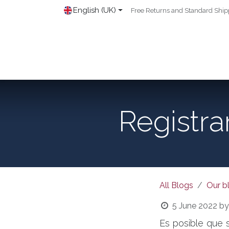
Skip to Content
English (UK)
Free Returns and Standard Ship
Home
Shop
Registr
All Blogs
Our b
5 June 2022
by
Es posible que 