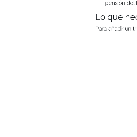
pensión del 
Lo que nec
Para añadir un t
El número d
La fecha de 
La periodici