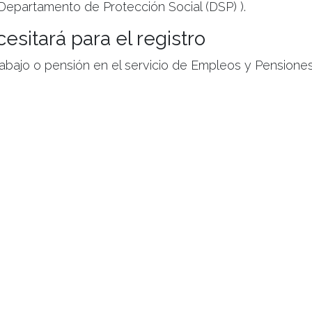
Departamento de Protección Social (DSP) ).
esitará para el registro
rabajo o pensión en el servicio de Empleos y Pensiones
e registro fiscal de su nuevo empleador o proveedor 
inicio de su nuevo trabajo o pensión
dad del pago de su sueldo o salario o pensión.
Añadir traba
Si a pesar de las indica
no se encuentra seguro 
comunicación, no dude
la tarea.
Contrátelo ahora