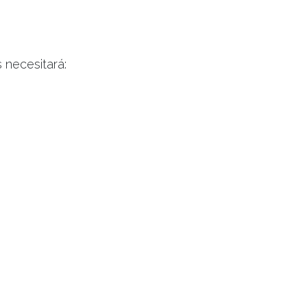
 necesitará:
de pensiones
jo
ciones aportadas
para realizar la
 en encargarnos